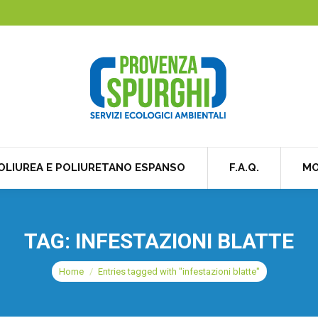
OLIUREA E POLIURETANO ESPANSO
F.A.Q.
MO
TAG:
INFESTAZIONI BLATTE
You are here:
Home
Entries tagged with "infestazioni blatte"