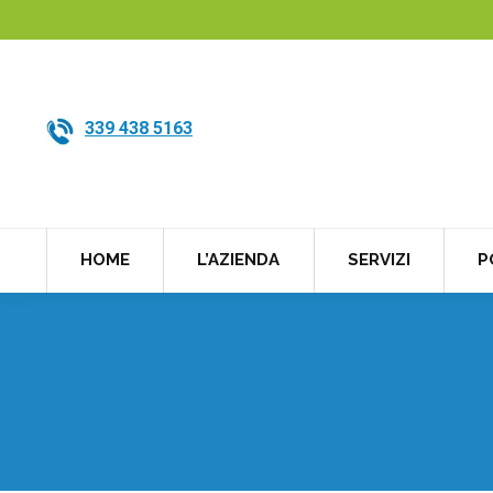
339 438 5163
HOME
L’AZIENDA
SERVIZI
P