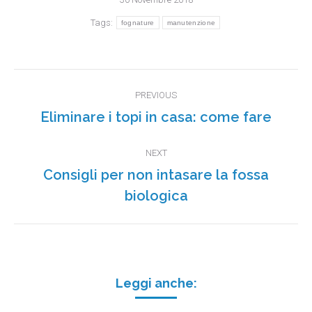
Tags:
fognature
manutenzione
POST
NAVIGATION
PREVIOUS
Eliminare i topi in casa: come fare
Previous
post:
NEXT
Consigli per non intasare la fossa
Next
biologica
post:
Leggi anche: