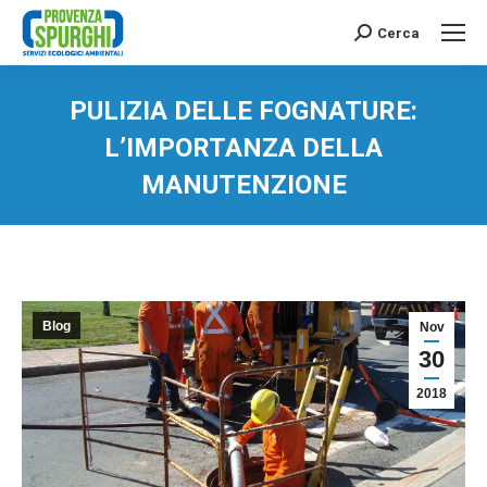
Cerca
Search:
PULIZIA DELLE FOGNATURE:
L’IMPORTANZA DELLA
MANUTENZIONE
You are here:
Blog
Nov
30
2018